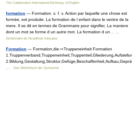
The Collaborative International Dictionary of English
formation
— Formation. s. f. v. Action par laquelle une chose est
formée, est produite. La formation de l enfant dans le ventre de la
mere. Il se dit en termes de Grammaire pour signifier, La maniere
dont un mot se forme d un autre mot. La formation d un… …
Dictionnaire de l'Académie française
Formation
— Formation,die:⇨Truppeneinheit Formation
1.Truppenverband,Truppeneinheit,Truppenteil,Gliederung,Aufstel
2.Bildung,Gestaltung,Struktur,Gefüge,Beschaffenheit,Aufbau,Gepr
…
Das Wörterbuch der Synonyme