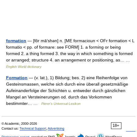
formation
— [fôr mā′shən] n. [ME formacioun < OFr formation < L
formatio < pp. of formare: see FORM] 1. a forming or being
formed 2. a thing formed 3. the way in which something is formed
or arranged; structure 4. an arrangement or positioning, as… …
English World dictionary
Formation
— (v. lat.), 1) Bildung; bes. 2) eine Reihenfolge von
Gesteinsmassen, welche sich durch eine überall gesetzmäßige
Aufeinanderfolge der Schichten u. entweder durch gänzlichen
Mangel an Versteinerungen od. durch das Vorkommen
bestimmter… …
Pierer's Universal-Lexikon
© Academic, 2000-2026
18+
Contact us:
Technical Support
,
Advertising