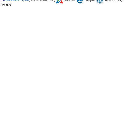
Dictionaries export
, created on PHP,
Joomla,
Drupal,
WordPress,
MODx.