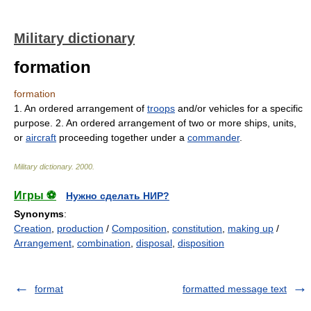
Military dictionary
formation
formation
1. An ordered arrangement of
troops
and/or vehicles for a specific
purpose. 2. An ordered arrangement of two or more ships, units,
or
aircraft
proceeding together under a
commander
.
Military dictionary
.
2000
.
Игры ⚽
Нужно сделать НИР?
Synonyms
:
Creation
,
production
/
Composition
,
constitution
,
making up
/
Arrangement
,
combination
,
disposal
,
disposition
format
formatted message text