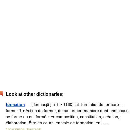
Look at other dictionaries:
formation
— [ fɔrmasjɔ̃ ] n. f. • 1160; lat. formatio, de formare →
former 1 ♦ Action de former, de se former; manière dont une chose
se forme ou est formée. ⇒ composition, constitution, création,
élaboration. Être en cours, en voie de formation, en… …
Encyclopédie Universelle