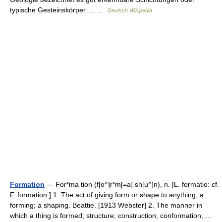
typische Gesteinskörper… …
Deutsch Wikipedia
Formation
— For*ma tion (f[o^]r*m[=a] sh[u^]n), n. [L. formatio: cf.
F. formation.] 1. The act of giving form or shape to anything; a
forming; a shaping. Beattie. [1913 Webster] 2. The manner in
which a thing is formed; structure; construction; conformation; …