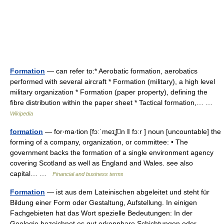
Formation
— can refer to:* Aerobatic formation, aerobatics
performed with several aircraft * Formation (military), a high level
military organization * Formation (paper property), defining the
fibre distribution within the paper sheet * Tactical formation,… …
Wikipedia
formation
— for‧ma‧tion [fɔːˈmeɪʆn ǁ fɔːr ] noun [uncountable] the
forming of a company, organization, or committee: • The
government backs the formation of a single environment agency
covering Scotland as well as England and Wales. see also
capital… …
Financial and business terms
Formation
— ist aus dem Lateinischen abgeleitet und steht für
Bildung einer Form oder Gestaltung, Aufstellung. In einigen
Fachgebieten hat das Wort spezielle Bedeutungen: In der
Geologie bezeichnet es gut erkennbare Schichtungen oder