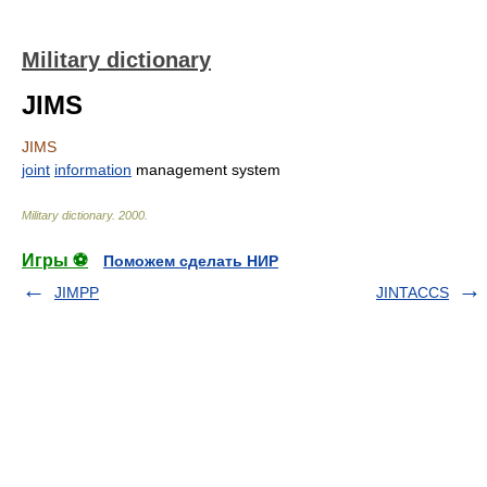
Military dictionary
JIMS
JIMS
joint
information
management system
Military dictionary
.
2000
.
Игры ⚽
Поможем сделать НИР
JIMPP
JINTACCS