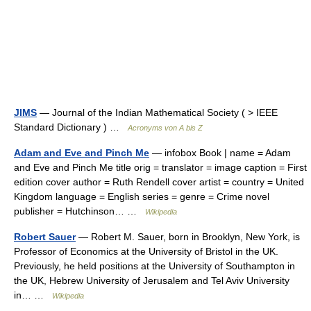
JIMS
— Journal of the Indian Mathematical Society ( > IEEE
Standard Dictionary ) …
Acronyms von A bis Z
Adam and Eve and Pinch Me
— infobox Book | name = Adam
and Eve and Pinch Me title orig = translator = image caption = First
edition cover author = Ruth Rendell cover artist = country = United
Kingdom language = English series = genre = Crime novel
publisher = Hutchinson… …
Wikipedia
Robert Sauer
— Robert M. Sauer, born in Brooklyn, New York, is
Professor of Economics at the University of Bristol in the UK.
Previously, he held positions at the University of Southampton in
the UK, Hebrew University of Jerusalem and Tel Aviv University
in… …
Wikipedia