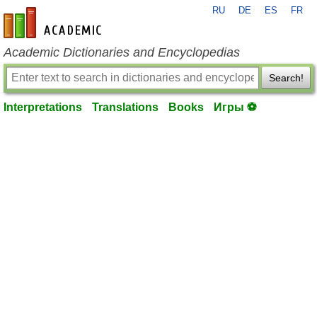
RU
DE
ES
FR
en-academic.com
Academic Dictionaries and Encyclopedias
Search!
Interpretations
Translations
Books
Игры ⚽