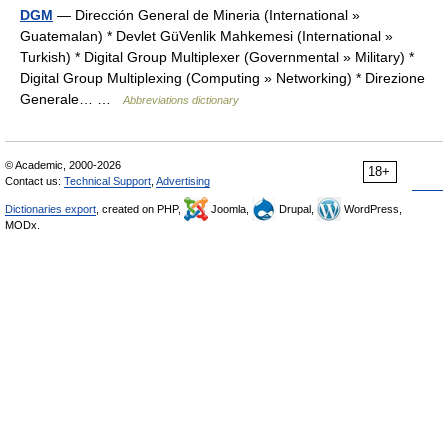
DGM
— Dirección General de Mineria (International »
Guatemalan) * Devlet GüVenlik Mahkemesi (International »
Turkish) * Digital Group Multiplexer (Governmental » Military) *
Digital Group Multiplexing (Computing » Networking) * Direzione
Generale… …
Abbreviations dictionary
© Academic, 2000-2026
18+
Contact us:
Technical Support
,
Advertising
Dictionaries export
, created on PHP,
Joomla,
Drupal,
WordPress,
MODx.