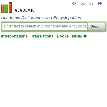
RU
DE
ES
FR
en-academic.com
Academic Dictionaries and Encyclopedias
Search!
Interpretations
Translations
Books
Игры ⚽