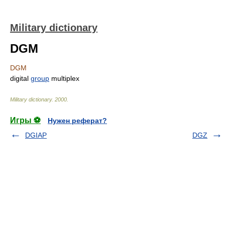
Military dictionary
DGM
DGM
digital
group
multiplex
Military dictionary
.
2000
.
Игры ⚽
Нужен реферат?
DGIAP
DGZ