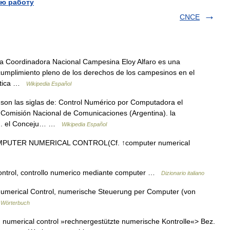
ю работу
CNCE
a Coordinadora Nacional Campesina Eloy Alfaro es una
l cumplimiento pleno de los derechos de los campesinos en el
lítica …
Wikipedia Español
on las siglas de: Control Numérico por Computadora el
 Comisión Nacional de Comunicaciones (Argentina). la
o). el Conceju… …
Wikipedia Español
MPUTER NUMERICAL CONTROL(Cf. ↑computer numerical
ontrol, controllo numerico mediante computer …
Dizionario italiano
Numerical Control, numerische Steuerung per Computer (von
 Wörterbuch
ed numerical control »rechnergestützte numerische Kontrolle«> Bez.