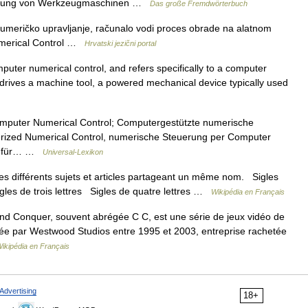
euerung von Werkzeugmaschinen …
Das große Fremdwörterbuch
umeričko upravljanje, računalo vodi proces obrade na alatnom
umerical Control …
Hrvatski jezični portal
ter numerical control, and refers specifically to a computer
 drives a machine tool, a powered mechanical device typically used
mputer Numerical Control; Computergestützte numerische
terized Numerical Control, numerische Steuerung per Computer
k. für… …
Universal-Lexikon
s différents sujets et articles partageant un même nom. Sigles
igles de trois lettres Sigles de quatre lettres …
Wikipédia en Français
onquer, souvent abrégée C C, est une série de jeux vidéo de
ppée par Westwood Studios entre 1995 et 2003, entreprise rachetée
ikipédia en Français
Advertising
18+