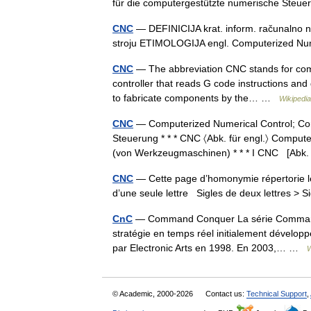
für die computergestützte numerische St
CNC
— DEFINICIJA krat. inform. računalno n
stroju ETIMOLOGIJA engl. Computerized N
CNC
— The abbreviation CNC stands for compu
controller that reads G code instructions and
to fabricate components by the… …
Wikipedia
CNC
— Computerized Numerical Control; Co
Steuerung * * * CNC 〈Abk. für engl.〉 Compu
(von Werkzeugmaschinen) * * * I CNC [Ab
CNC
— Cette page d’homonymie répertorie le
d’une seule lettre Sigles de deux lettres > S
CnC
— Command Conquer La série Command C
stratégie en temps réel initialement dévelo
par Electronic Arts en 1998. En 2003,… …
W
© Academic, 2000-2026
Contact us:
Technical Support
,