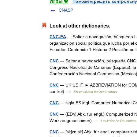
Игры ⚽
Поможем решить контрольну
CNASP
Look at other dictionaries:
CNC-EA
— Saltar a navegación, búsqueda L
organización social política que lucha por e
Ecuador. Contenido 1 Historia 2 Posición po
CNC
— Saltar a navegación, búsqueda CNC s
Congreso Nacional de Canarias (España); la
Confederación Nacional Campesina (Mexic
CNC
— UK US IT ► ABBREVIATION for CO
control) …
Financial and business terms
CNC
— sigla ES ingl. Computer Numerical C
CNC
— 〈EDV; Abk. für engl.〉 Computerized 
Werkzeugmaschinen) …
Lexikalische Deutsches
CNC
— [si:|ɛn si:] Abk. für engl. computeriz