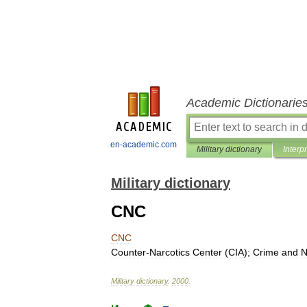
Academic Dictionarie
en-academic.com
Military dictionary
Interp
Military dictionary
CNC
CNC
Counter
-
Narcotics
Center
(
CIA
);
Crime
and
N
Military
dictionary
.
2000
.