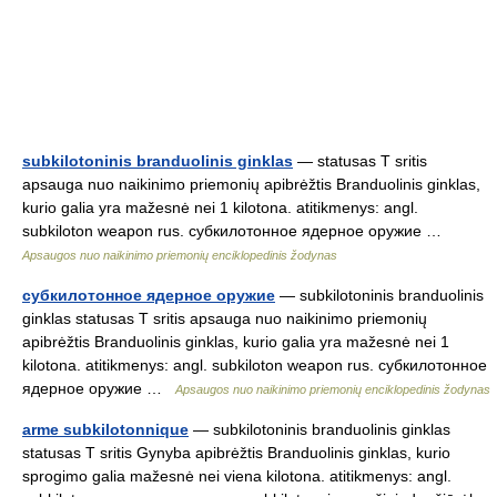
subkilotoninis branduolinis ginklas
— statusas T sritis
apsauga nuo naikinimo priemonių apibrėžtis Branduolinis ginklas,
kurio galia yra mažesnė nei 1 kilotona. atitikmenys: angl.
subkiloton weapon rus. субкилотонное ядерное оружие …
Apsaugos nuo naikinimo priemonių enciklopedinis žodynas
субкилотонное ядерное оружие
— subkilotoninis branduolinis
ginklas statusas T sritis apsauga nuo naikinimo priemonių
apibrėžtis Branduolinis ginklas, kurio galia yra mažesnė nei 1
kilotona. atitikmenys: angl. subkiloton weapon rus. субкилотонное
ядерное оружие …
Apsaugos nuo naikinimo priemonių enciklopedinis žodynas
arme subkilotonnique
— subkilotoninis branduolinis ginklas
statusas T sritis Gynyba apibrėžtis Branduolinis ginklas, kurio
sprogimo galia mažesnė nei viena kilotona. atitikmenys: angl.