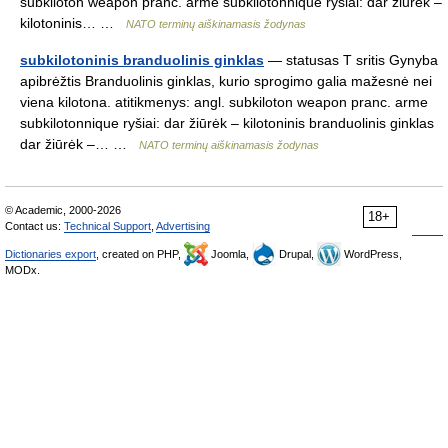
subkiloton weapon pranc. arme subkilotonnique ryšiai: dar žiūrėk –
kilotoninis… …
NATO terminų aiškinamasis žodynas
subkilotoninis branduolinis ginklas
— statusas T sritis Gynyba
apibrėžtis Branduolinis ginklas, kurio sprogimo galia mažesnė nei
viena kilotona. atitikmenys: angl. subkiloton weapon pranc. arme
subkilotonnique ryšiai: dar žiūrėk – kilotoninis branduolinis ginklas
dar žiūrėk –… …
NATO terminų aiškinamasis žodynas
© Academic, 2000-2026
18+
Contact us:
Technical Support
,
Advertising
Dictionaries export
, created on PHP,
Joomla,
Drupal,
WordPress,
MODx.