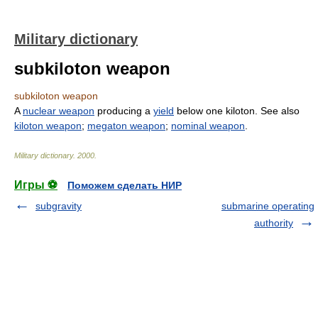
Military dictionary
subkiloton weapon
subkiloton weapon
A
nuclear weapon
producing a
yield
below one kiloton. See also
kiloton weapon
;
megaton weapon
;
nominal weapon
.
Military dictionary
.
2000
.
Игры ⚽
Поможем сделать НИР
subgravity
submarine operating
authority