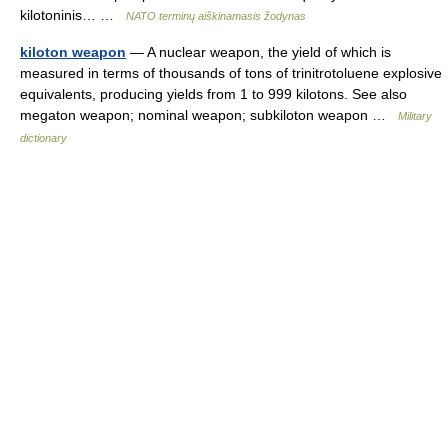
kilotoninis… …
NATO terminų aiškinamasis žodynas
kiloton weapon
— A nuclear weapon, the yield of which is
measured in terms of thousands of tons of trinitrotoluene explosive
equivalents, producing yields from 1 to 999 kilotons. See also
megaton weapon; nominal weapon; subkiloton weapon …
Military
dictionary