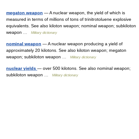
megaton weapon
— A nuclear weapon, the yield of which is
measured in terms of millions of tons of trinitrotoluene explosive
equivalents. See also kiloton weapon; nominal weapon; subkiloton
weapon …
Military dictionary
nominal weapon
— A nuclear weapon producing a yield of
approximately 20 kilotons. See also kiloton weapon; megaton
weapon; subkiloton weapon …
Military dictionary
nuclear yields
— over 500 kilotons. See also nominal weapon;
subkiloton weapon …
Military dictionary