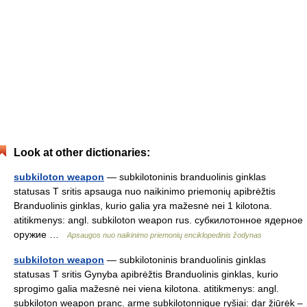
Look at other dictionaries:
subkiloton weapon
— subkilotoninis branduolinis ginklas
statusas T sritis apsauga nuo naikinimo priemonių apibrėžtis
Branduolinis ginklas, kurio galia yra mažesnė nei 1 kilotona.
atitikmenys: angl. subkiloton weapon rus. субкилотонное ядерное
оружие …
Apsaugos nuo naikinimo priemonių enciklopedinis žodynas
subkiloton weapon
— subkilotoninis branduolinis ginklas
statusas T sritis Gynyba apibrėžtis Branduolinis ginklas, kurio
sprogimo galia mažesnė nei viena kilotona. atitikmenys: angl.
subkiloton weapon pranc. arme subkilotonnique ryšiai: dar žiūrėk –