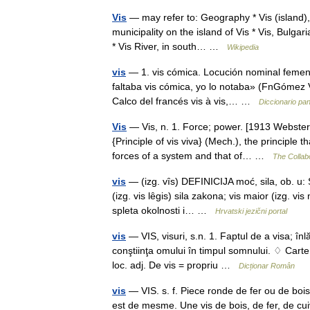
Vis
— may refer to: Geography * Vis (island), 
municipality on the island of Vis * Vis, Bulgar
* Vis River, in south… …
Wikipedia
vis
— 1. vis cómica. Locución nominal femenin
faltaba vis cómica, yo lo notaba» (FnGómez Via
Calco del francés vis à vis,… …
Diccionario pa
Vis
— Vis, n. 1. Force; power. [1913 Webster]
{Principle of vis viva} (Mech.), the principle
forces of a system and that of… …
The Collabo
vis
— (izg. vȋs) DEFINICIJA moć, sila, ob. u: SI
(izg. vis lȇgis) sila zakona; vis maior (izg. vis
spleta okolnosti i… …
Hrvatski jezični portal
vis
— VIS, visuri, s.n. 1. Faptul de a visa; în
conştiinţa omului în timpul somnului. ♢ Carte 
loc. adj. De vis = propriu …
Dicționar Român
vis
— VIS. s. f. Piece ronde de fer ou de bois,
est de mesme. Une vis de bois, de fer, de cuiv