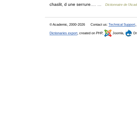
chaslit, d une serrure.… …
Dictionnaire de l'Aca
© Academic, 2000-2026
Contact us:
Technical Support
,
Dictionaries export
, created on PHP,
Joomla,
Dr