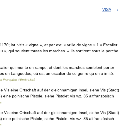
VISA
 1170; lat. vitis « vigne », et par ext. « vrille de vigne » 1 ♦ Escalier
u », qui soutient toutes les marches. « Ils sortirent sous le porche
escalier qui monte en rampe, et dont les marches semblent porter
lles en Languedoc, où est un escalier de ce genre qu on a imité.
e Française d'Émile Littré
e Vis eine Ortschaft auf der gleichnamigen Insel, siehe Vis (Stadt)
) eine polnische Pistole, siehe Pistolet Vis wz. 35 altfranzösisch
a
e Vis eine Ortschaft auf der gleichnamigen Insel, siehe Vis (Stadt)
) eine polnische Pistole, siehe Pistolet Vis wz. 35 altfranzösisch
a