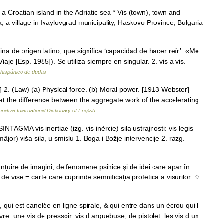
a Croatian island in the Adriatic sea * Vis (town), town and
ia, a village in Ivaylovgrad municipality, Haskovo Province, Bulgaria
a de origen latino, que significa ‘capacidad de hacer reír’: «Me
je [Esp. 1985]). Se utiliza siempre en singular. 2. vis a vis.
nhispánico de dudas
 2. (Law) (a) Physical force. (b) Moral power. [1913 Webster]
 that the difference between the aggregate work of the accelerating
rative International Dictionary of English
NTAGMA vis inertiae (izg. vis inèrcie) sila ustrajnosti; vis legis
 mȁjor) viša sila, u smislu 1. Boga i Božje intervencije 2. razg.
lănţuire de imagini, de fenomene psihice şi de idei care apar în
de vise = carte care cuprinde semnificaţia profetică a visurilor. ♢
 qui est canelée en ligne spirale, & qui entre dans un écrou qui l
re. une vis de pressoir. vis d arquebuse, de pistolet. les vis d un