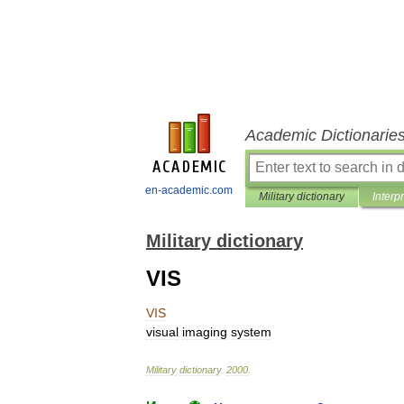
Academic Dictionarie
en-academic.com
Military dictionary
Interp
Military dictionary
VIS
VIS
visual
imaging
system
Military
dictionary
.
2000
.