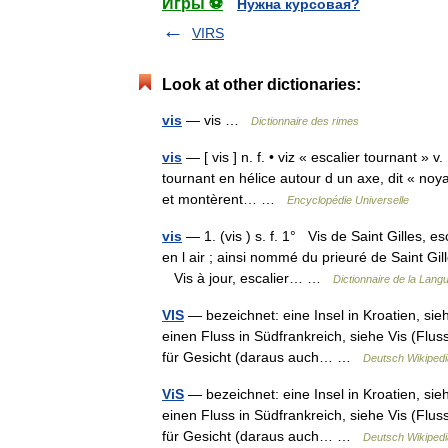
Игры ⚽
Нужна курсовая?
VIRS
Look at other dictionaries:
vis
— vis …
Dictionnaire des rimes
vis
— [ vis ] n. f. • viz « escalier tournant » v.
tournant en hélice autour d un axe, dit « noya
et montèrent… …
Encyclopédie Universelle
vis
— 1. (vis ) s. f. 1° Vis de Saint Gilles, 
en l air ; ainsi nommé du prieuré de Saint Gi
Vis à jour, escalier… …
Dictionnaire de la Langu
VIS
— bezeichnet: eine Insel in Kroatien, sieh
einen Fluss in Südfrankreich, siehe Vis (Fluss
für Gesicht (daraus auch… …
Deutsch Wikipedi
ViS
— bezeichnet: eine Insel in Kroatien, sieh
einen Fluss in Südfrankreich, siehe Vis (Fluss
für Gesicht (daraus auch… …
Deutsch Wikipedi