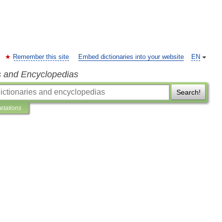
Remember this site
Embed dictionaries into your website
EN
s and Encyclopedias
Search!
retations