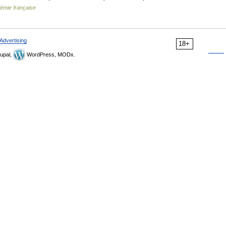
démie française
Advertising
18+
upal,
WordPress, MODx.