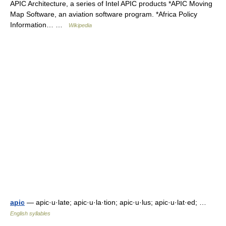
APIC Architecture, a series of Intel APIC products *APIC Moving
Map Software, an aviation software program. *Africa Policy
Information… …
Wikipedia
apic
— apic·u·late; apic·u·la·tion; apic·u·lus; apic·u·lat·ed; …
English syllables