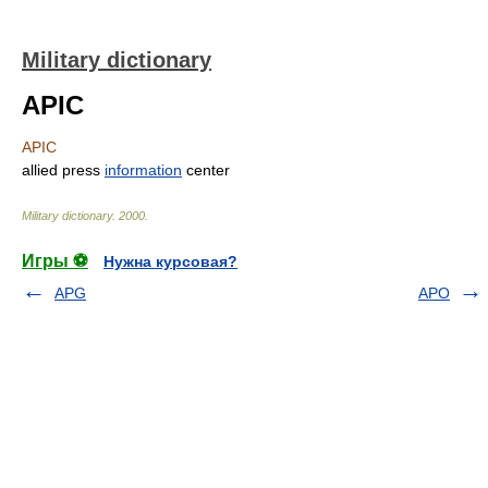
Military dictionary
APIC
APIC
allied press
information
center
Military dictionary
.
2000
.
Игры ⚽
Нужна курсовая?
APG
APO