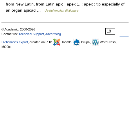
from New Latin, from Latin apic , apex 1. : apex : tip especially of
an organ apicad …
Useful english dictionary
© Academic, 2000-2026
18+
Contact us:
Technical Support
,
Advertising
Dictionaries export
, created on PHP,
Joomla,
Drupal,
WordPress,
MODx.