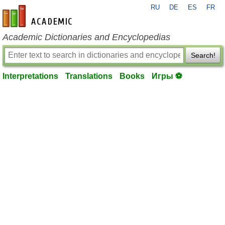
RU
DE
ES
FR
en-academic.com
Academic Dictionaries and Encyclopedias
Search!
Interpretations
Translations
Books
Игры ⚽