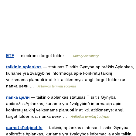
ETF
— electronic target folder …
Military dictionary
taikinio aplankas
— statusas T sritis Gynyba apibrėžtis Aplankas,
kuriame yra žvalgybinė informacija apie konkretų taikinį
veiksmams planuoti ir atlikti. atitikmenys: angl. target folder rus.
папка цели …
Artilerijos terminų žodynas
папка цели
— taikinio aplankas statusas T sritis Gynyba
apibrėžtis Aplankas, kuriame yra žvalgybinė informacija apie
konkretų taikinį veiksmams planuoti ir atlikti. atitikmenys: angl.
target folder rus. папка цели …
Artilerijos terminų žodynas
carnet d’objectifs
— taikinių aplankas statusas T sritis Gynyba
apibrėžtis Aplankas, kuriame yra žvalgybos informacija apie taikinį