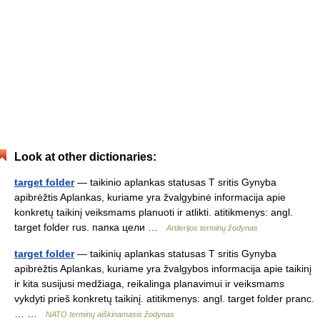
Look at other dictionaries:
target folder
— taikinio aplankas statusas T sritis Gynyba
apibrėžtis Aplankas, kuriame yra žvalgybinė informacija apie
konkretų taikinį veiksmams planuoti ir atlikti. atitikmenys: angl.
target folder rus. папка цели …
Artilerijos terminų žodynas
target folder
— taikinių aplankas statusas T sritis Gynyba
apibrėžtis Aplankas, kuriame yra žvalgybos informacija apie taikinį
ir kita susijusi medžiaga, reikalinga planavimui ir veiksmams
vykdyti prieš konkretų taikinį. atitikmenys: angl. target folder pranc.
… …
NATO terminų aiškinamasis žodynas