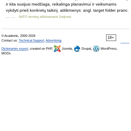
ir kita susijusi medžiaga, reikalinga planavimui ir veiksmams
vykdyti prieš konkretų taikinį. atitikmenys: angl. target folder pranc.
… …
NATO terminų aiškinamasis žodynas
© Academic, 2000-2026
18+
Contact us:
Technical Support
,
Advertising
Dictionaries export
, created on PHP,
Joomla,
Drupal,
WordPress,
MODx.