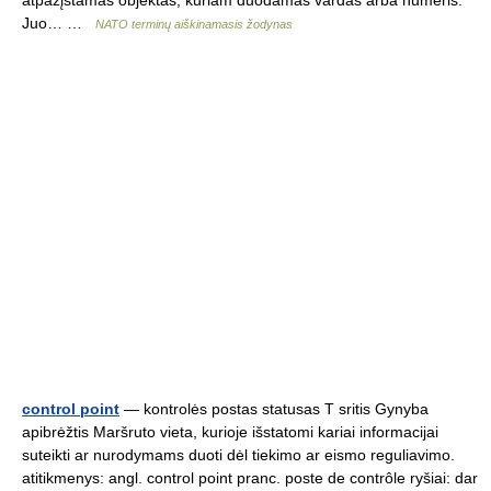
atpažįstamas objektas, kuriam duodamas vardas arba numeris.
Juo… …
NATO terminų aiškinamasis žodynas
control point
— kontrolės postas statusas T sritis Gynyba
apibrėžtis Maršruto vieta, kurioje išstatomi kariai informacijai
suteikti ar nurodymams duoti dėl tiekimo ar eismo reguliavimo.
atitikmenys: angl. control point pranc. poste de contrôle ryšiai: dar