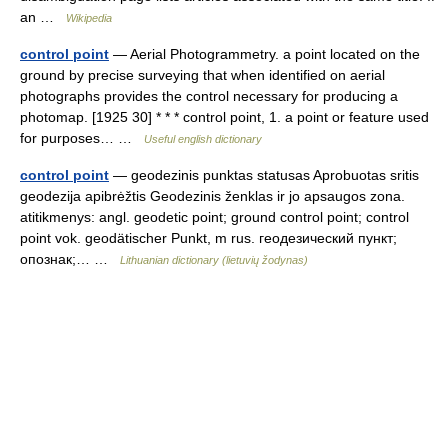
an …
Wikipedia
control point
— Aerial Photogrammetry. a point located on the
ground by precise surveying that when identified on aerial
photographs provides the control necessary for producing a
photomap. [1925 30] * * * control point, 1. a point or feature used
for purposes… …
Useful english dictionary
control point
— geodezinis punktas statusas Aprobuotas sritis
geodezija apibrėžtis Geodezinis ženklas ir jo apsaugos zona.
atitikmenys: angl. geodetic point; ground control point; сontrol
point vok. geodätischer Punkt, m rus. геодезический пункт;
опознак;… …
Lithuanian dictionary (lietuvių žodynas)