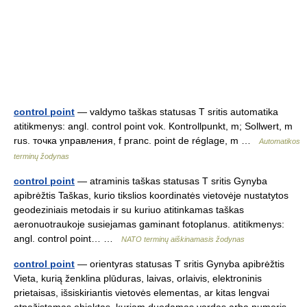
control point
— valdymo taškas statusas T sritis automatika
atitikmenys: angl. control point vok. Kontrollpunkt, m; Sollwert, m
rus. точка управления, f pranc. point de réglage, m …
Automatikos
terminų žodynas
control point
— atraminis taškas statusas T sritis Gynyba
apibrėžtis Taškas, kurio tikslios koordinatės vietovėje nustatytos
geodeziniais metodais ir su kuriuo atitinkamas taškas
aeronuotraukoje susiejamas gaminant fotoplanus. atitikmenys:
angl. control point… …
NATO terminų aiškinamasis žodynas
control point
— orientyras statusas T sritis Gynyba apibrėžtis
Vieta, kurią ženklina plūduras, laivas, orlaivis, elektroninis
prietaisas, išsiskiriantis vietovės elementas, ar kitas lengvai