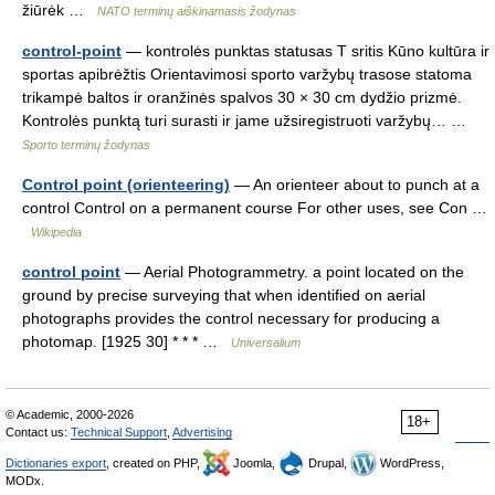
žiūrėk …
NATO terminų aiškinamasis žodynas
control-point
— kontrolės punktas statusas T sritis Kūno kultūra ir
sportas apibrėžtis Orientavimosi sporto varžybų trasose statoma
trikampė baltos ir oranžinės spalvos 30 × 30 cm dydžio prizmė.
Kontrolės punktą turi surasti ir jame užsiregistruoti varžybų… …
Sporto terminų žodynas
Control point (orienteering)
— An orienteer about to punch at a
control Control on a permanent course For other uses, see Con …
Wikipedia
control point
— Aerial Photogrammetry. a point located on the
ground by precise surveying that when identified on aerial
photographs provides the control necessary for producing a
photomap. [1925 30] * * * …
Universalium
© Academic, 2000-2026
18+
Contact us:
Technical Support
,
Advertising
Dictionaries export
, created on PHP,
Joomla,
Drupal,
WordPress,
MODx.