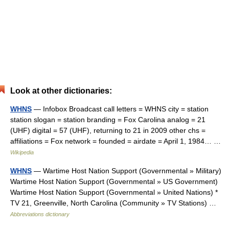
Look at other dictionaries:
WHNS
— Infobox Broadcast call letters = WHNS city = station
station slogan = station branding = Fox Carolina analog = 21
(UHF) digital = 57 (UHF), returning to 21 in 2009 other chs =
affiliations = Fox network = founded = airdate = April 1, 1984… …
Wikipedia
WHNS
— Wartime Host Nation Support (Governmental » Military)
Wartime Host Nation Support (Governmental » US Government)
Wartime Host Nation Support (Governmental » United Nations) *
TV 21, Greenville, North Carolina (Community » TV Stations) …
Abbreviations dictionary