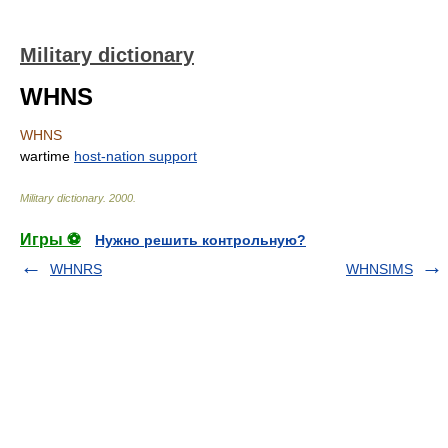
Military dictionary
WHNS
WHNS
wartime
host-nation support
Military dictionary
.
2000
.
Игры ⚽
Нужно решить контрольную?
WHNRS
WHNSIMS