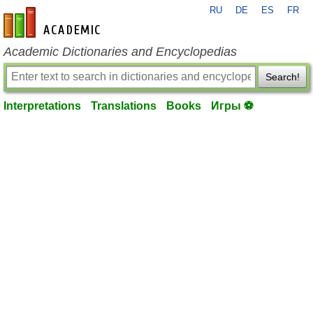
RU
DE
ES
FR
en-academic.com
Academic Dictionaries and Encyclopedias
Search!
Interpretations
Translations
Books
Игры ⚽