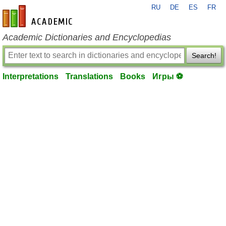
RU
DE
ES
FR
en-academic.com
Academic Dictionaries and Encyclopedias
Search!
Interpretations
Translations
Books
Игры ⚽