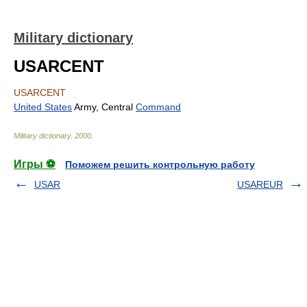
Military dictionary
USARCENT
USARCENT
United States
Army, Central
Command
Military dictionary
.
2000
.
Игры ⚽
Поможем решить контрольную работу
USAR
USAREUR