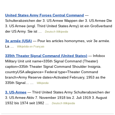
United States Army Forces Central Command
—
Schulterabzeichen der 3. US Armee Wappen der 3. US Armee Die
3. US Armee (engl. Third United States Army) ist ein Großverband
der US Army. Sie ist …
Deutsch Wikipedia
3e armée (USA)
— Pour les articles homonymes, voir 3e armée.
La …
Wikipédia en Français
335th Theater Signal Command (United States)
— Infobox
Military Unit unit name=335th Signal Command (Theater)
caption=335th Theater Signal Command Shoulder Insignia.
countryUSA allegiance= Federal type=Theater Command
branch=Army Reserve dates=Activated February, 1953 as the
335th Signal… …
Wikipedia
3. US-Armee
— Third United States Army Schulterabzeichen der
3. US Armee Aktiv 7. November 1918 bis 2. Juli 1919 3. August
1932 bis 1974 seit 1982 …
Deutsch Wikipedia