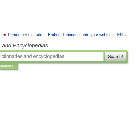
Remember this site
Embed dictionaries into your website
EN
s and Encyclopedias
Search!
retations