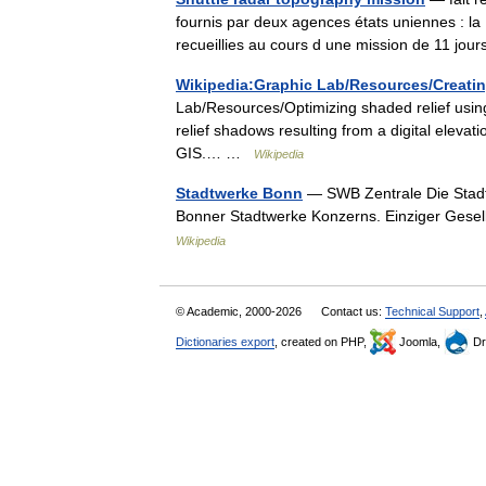
fournis par deux agences états uniennes : l
recueillies au cours d une mission de 11 jo
Wikipedia:Graphic Lab/Resources/Creatin
Lab/Resources/Optimizing shaded relief using 
relief shadows resulting from a digital ele
GIS.… …
Wikipedia
Stadtwerke Bonn
— SWB Zentrale Die Stadt
Bonner Stadtwerke Konzerns. Einziger Gesell
Wikipedia
© Academic, 2000-2026
Contact us:
Technical Support
,
Dictionaries export
, created on PHP,
Joomla,
Dr