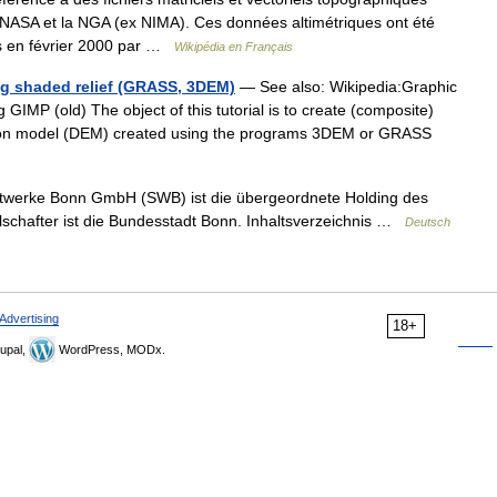
a NASA et la NGA (ex NIMA). Ces données altimétriques ont été
urs en février 2000 par …
Wikipédia en Français
g shaded relief (GRASS, 3DEM)
— See also: Wikipedia:Graphic
GIMP (old) The object of this tutorial is to create (composite)
vation model (DEM) created using the programs 3DEM or GRASS
werke Bonn GmbH (SWB) ist die übergeordnete Holding des
schafter ist die Bundesstadt Bonn. Inhaltsverzeichnis …
Deutsch
Advertising
18+
upal,
WordPress, MODx.