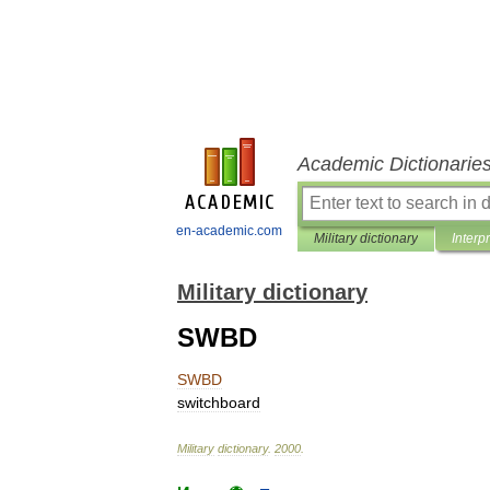
Academic Dictionarie
en-academic.com
Military dictionary
Interp
Military dictionary
SWBD
SWBD
switchboard
Military
dictionary
.
2000
.