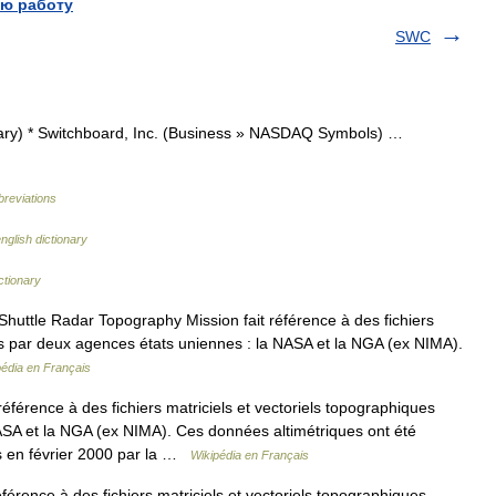
ю работу
SWC
ary) * Switchboard, Inc. (Business » NASDAQ Symbols) …
breviations
nglish dictionary
ctionary
uttle Radar Topography Mission fait référence à des fichiers
nis par deux agences états uniennes : la NASA et la NGA (ex NIMA).
pédia en Français
référence à des fichiers matriciels et vectoriels topographiques
ASA et la NGA (ex NIMA). Ces données altimétriques ont été
rs en février 2000 par la …
Wikipédia en Français
férence à des fichiers matriciels et vectoriels topographiques