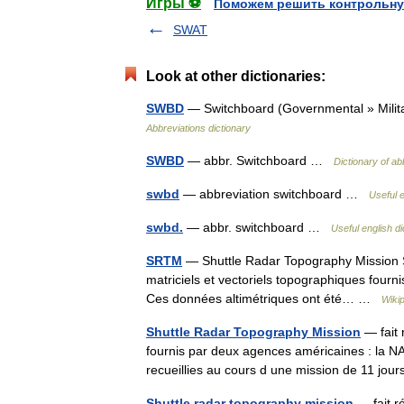
Игры ⚽
Поможем решить контрольну
SWAT
Look at other dictionaries:
SWBD
— Switchboard (Governmental » Milit
Abbreviations dictionary
SWBD
— abbr. Switchboard …
Dictionary of ab
swbd
— abbreviation switchboard …
Useful e
swbd.
— abbr. switchboard …
Useful english di
SRTM
— Shuttle Radar Topography Mission Sh
matriciels et vectoriels topographiques four
Ces données altimétriques ont été… …
Wiki
Shuttle Radar Topography Mission
— fait 
fournis par deux agences américaines : la N
recueillies au cours d une mission de 11 jou
Shuttle radar topography mission
— fait ré